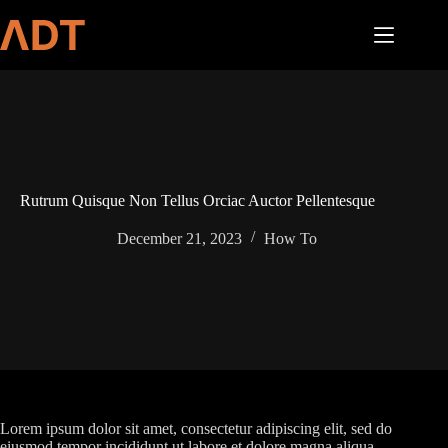
Skip
to
content
Rutrum Quisque Non Tellus Orciac Auctor Pellentesque
December 21, 2023
How To
Lorem ipsum dolor sit amet, consectetur adipiscing elit, sed do
eiusmod tempor incididunt ut labore et dolore magna aliqua.