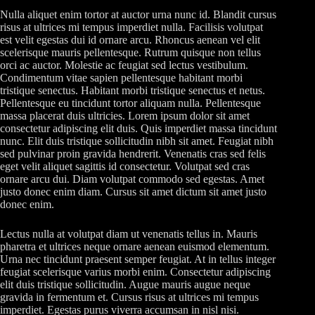
Nulla aliquet enim tortor at auctor urna nunc id. Blandit cursus
risus at ultrices mi tempus imperdiet nulla. Facilisis volutpat
est velit egestas dui id ornare arcu. Rhoncus aenean vel elit
scelerisque mauris pellentesque. Rutrum quisque non tellus
orci ac auctor. Molestie ac feugiat sed lectus vestibulum.
Condimentum vitae sapien pellentesque habitant morbi
tristique senectus. Habitant morbi tristique senectus et netus.
Pellentesque eu tincidunt tortor aliquam nulla. Pellentesque
massa placerat duis ultricies. Lorem ipsum dolor sit amet
consectetur adipiscing elit duis. Quis imperdiet massa tincidunt
nunc. Elit duis tristique sollicitudin nibh sit amet. Feugiat nibh
sed pulvinar proin gravida hendrerit. Venenatis cras sed felis
eget velit aliquet sagittis id consectetur. Volutpat sed cras
ornare arcu dui. Diam volutpat commodo sed egestas. Amet
justo donec enim diam. Cursus sit amet dictum sit amet justo
donec enim.
Lectus nulla at volutpat diam ut venenatis tellus in. Mauris
pharetra et ultrices neque ornare aenean euismod elementum.
Urna nec tincidunt praesent semper feugiat. At in tellus integer
feugiat scelerisque varius morbi enim. Consectetur adipiscing
elit duis tristique sollicitudin. Augue mauris augue neque
gravida in fermentum et. Cursus risus at ultrices mi tempus
imperdiet. Egestas purus viverra accumsan in nisl nisi.