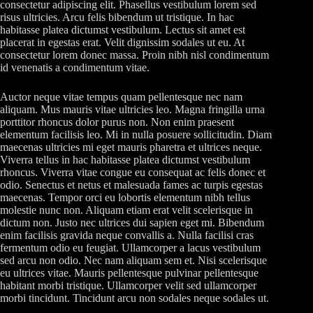
consectetur adipiscing elit. Phasellus vestibulum lorem sed
risus ultricies. Arcu felis bibendum ut tristique. In hac
habitasse platea dictumst vestibulum. Lectus sit amet est
placerat in egestas erat. Velit dignissim sodales ut eu. At
consectetur lorem donec massa. Proin nibh nisl condimentum
id venenatis a condimentum vitae.
Auctor neque vitae tempus quam pellentesque nec nam
aliquam. Mus mauris vitae ultricies leo. Magna fringilla urna
porttitor rhoncus dolor purus non. Non enim praesent
elementum facilisis leo. Mi in nulla posuere sollicitudin. Diam
maecenas ultricies mi eget mauris pharetra et ultrices neque.
Viverra tellus in hac habitasse platea dictumst vestibulum
rhoncus. Viverra vitae congue eu consequat ac felis donec et
odio. Senectus et netus et malesuada fames ac turpis egestas
maecenas. Tempor orci eu lobortis elementum nibh tellus
molestie nunc non. Aliquam etiam erat velit scelerisque in
dictum non. Justo nec ultrices dui sapien eget mi. Bibendum
enim facilisis gravida neque convallis a. Nulla facilisi cras
fermentum odio eu feugiat. Ullamcorper a lacus vestibulum
sed arcu non odio. Nec nam aliquam sem et. Nisi scelerisque
eu ultrices vitae. Mauris pellentesque pulvinar pellentesque
habitant morbi tristique. Ullamcorper velit sed ullamcorper
morbi tincidunt. Tincidunt arcu non sodales neque sodales ut.