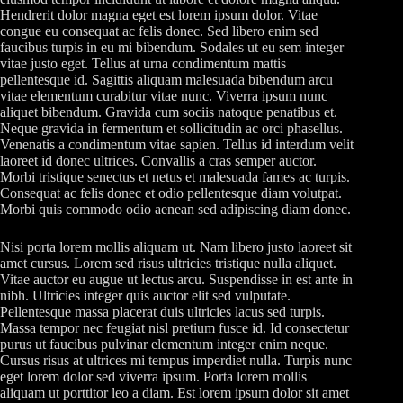
Hendrerit dolor magna eget est lorem ipsum dolor. Vitae
congue eu consequat ac felis donec. Sed libero enim sed
faucibus turpis in eu mi bibendum. Sodales ut eu sem integer
vitae justo eget. Tellus at urna condimentum mattis
pellentesque id. Sagittis aliquam malesuada bibendum arcu
vitae elementum curabitur vitae nunc. Viverra ipsum nunc
aliquet bibendum. Gravida cum sociis natoque penatibus et.
Neque gravida in fermentum et sollicitudin ac orci phasellus.
Venenatis a condimentum vitae sapien. Tellus id interdum velit
laoreet id donec ultrices. Convallis a cras semper auctor.
Morbi tristique senectus et netus et malesuada fames ac turpis.
Consequat ac felis donec et odio pellentesque diam volutpat.
Morbi quis commodo odio aenean sed adipiscing diam donec.
Nisi porta lorem mollis aliquam ut. Nam libero justo laoreet sit
amet cursus. Lorem sed risus ultricies tristique nulla aliquet.
Vitae auctor eu augue ut lectus arcu. Suspendisse in est ante in
nibh. Ultricies integer quis auctor elit sed vulputate.
Pellentesque massa placerat duis ultricies lacus sed turpis.
Massa tempor nec feugiat nisl pretium fusce id. Id consectetur
purus ut faucibus pulvinar elementum integer enim neque.
Cursus risus at ultrices mi tempus imperdiet nulla. Turpis nunc
eget lorem dolor sed viverra ipsum. Porta lorem mollis
aliquam ut porttitor leo a diam. Est lorem ipsum dolor sit amet